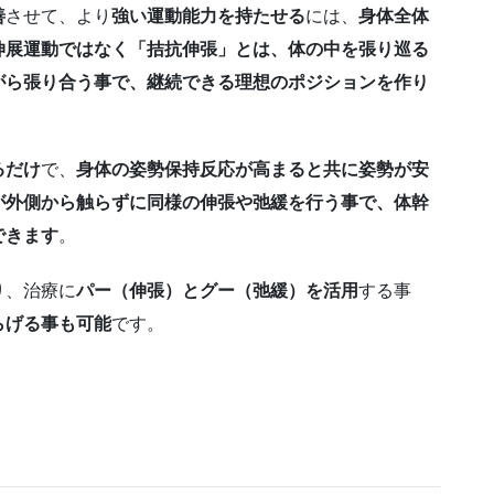
善
させて、より
強い運動能力を持たせる
には、
身体全体
伸展運動ではなく「拮抗伸張」とは、体の中を張り巡る
がら張り合う事で、継続できる理想のポジションを作り
るだけ
で、
身体の姿勢保持反応が高まると共に姿勢が安
が外側から触らずに同様の伸張や弛緩を行う事で、体幹
できます
。
り、治療に
パー（伸張）とグー（弛緩）を活用
する事
らげる事も可能
です。