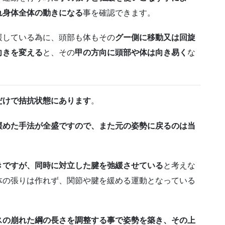
れ身体全体の動きに
なる
事を確認できます。
緩している為に、頭部も体もその
グー側に
移動又は回旋
向きを変える
と、その
甲
の方向に頭部や体は向き易く
な
だけで拮抗状態にあります
。
緩めた手法が全盛ですので、また元の姿勢に戻るのは当
きですが、同時に対立した腱を弛緩させている
と考えな
体の張りは作れず、関節や腱を緩める運動となっている
スの崩れた綱の長さを調整する事で姿勢を築き、その上