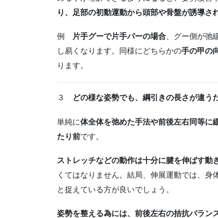
り、足部の初動運動から頭部や骨盤が誘導さ
例
片手グーで片手パーの場合
、グー側が弛
し易くなります。同様にどちらかの
手の甲の
ります。
３
どの様な姿勢でも、綱引きの長さが違う
単純に
体全体を弛めた手法や前後左右同等に
たり前
です。
ストレッチなどの動作は十分に腱を伸ばす動
くてはなりません。結局、伸展運動では、身
と捉えている方が良いでしょう。
姿勢を整える為には、前後左右の拮抗バラン