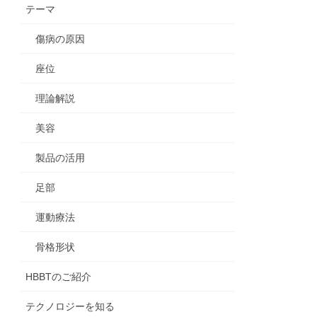
テーマ
傷病の原因
座位
理論解説
美容
製品の活用
足部
運動療法
骨格形状
HBBTのご紹介
テクノロジーを知る