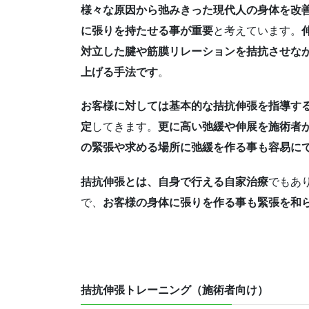
様々な原因から弛みきった現代人の身体を改
に張りを持たせる事が重要
と考えています。
対立した腱や筋膜リレーションを拮抗させな
上げる手法です
。
お客様に対しては基本的な拮抗伸張を指導す
定
してきます。
更に高い弛緩や伸展を施術者
の緊張や求める場所に弛緩を作る事も容易に
拮抗伸張とは、自身で行える自家治療
でもあ
で、
お客様の身体に張りを作る事も緊張を和
拮抗伸張トレーニング（施術者向け）