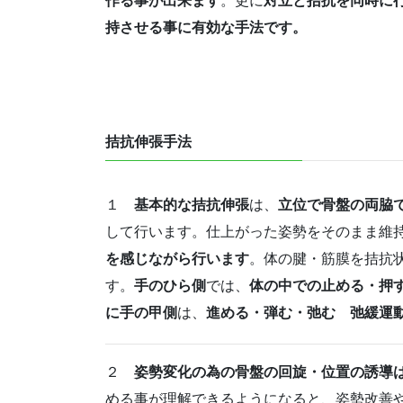
作る事が出来ます
。更に
対立と拮抗を同時に
持させる事に有効な手法です。
拮抗伸張手法
１
基本的な拮抗伸張
は、
立位で骨盤の両脇
して行います。仕上がった姿勢をそのまま維
を感じながら行います
。体の腱・筋膜を拮抗
す。
手のひら側
では、
体の中での止める・押
に手の甲側
は、
進める・弾む・弛む 弛緩運
２
姿勢変化の為の骨盤の回旋・位置の誘導
める事が理解できるようになると、姿勢改善