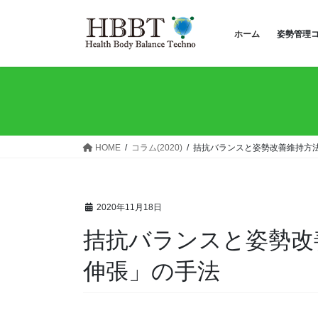
コ
ナ
ン
ビ
ホーム
姿勢管理
テ
ゲ
ン
ー
ツ
シ
へ
ョ
ス
ン
キ
に
ッ
移
HOME
コラム(2020)
拮抗バランスと姿勢改善維持方法
プ
動
2020年11月18日
拮抗バランスと姿勢改
伸張」の手法