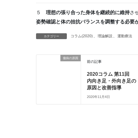
５
理想の張り合った身体を継続的に維持
さ
姿勢確認と体の拮抗バランスを調整する必要
コラム(2020)
、
理論解説
、
運動療法
カテゴリー
傷病の原因
前の記事
2020コラム 第11回
内向き足・外向き足の
原因と改善指導
2020年11月4日