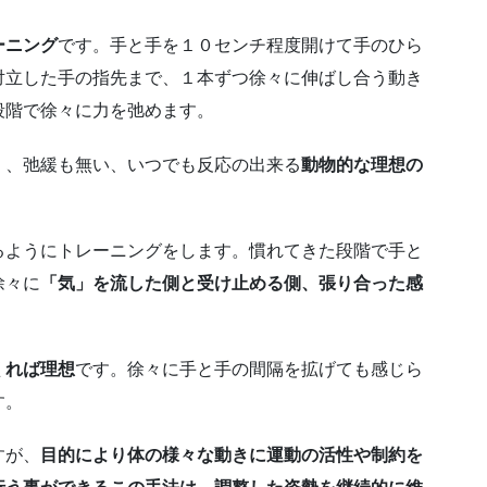
ーニング
です。手と手を１０センチ程度開けて手のひら
対立した手の指先まで、１本ずつ徐々に伸ばし合う動き
段階で徐々に力を弛めます。
く、弛緩も無い、いつでも反応の出来る
動物的な理想の
るようにトレーニングをします。慣れてきた段階で手と
徐々に
「気」を流した側と受け止める側、張り合った感
くれば理想
です。徐々に手と手の間隔を拡げても感じら
す。
すが、
目的により体の様々な動きに運動の活性や制約を