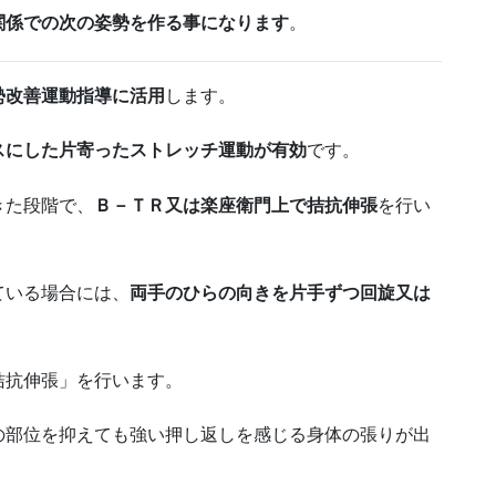
関係での次の姿勢を作る事になります
。
勢改善運動指導に活用
します。
スにした片寄ったストレッチ運動が
有効
です。
きた段階で、
Ｂ－ＴＲ又は楽座衛門上で
拮抗伸張
を行い
ている場合には、
両手のひらの向きを
片手ずつ回旋又は
拮抗伸張」を行います。
の部位を抑えても強い押し返しを感じる
身体の張りが出