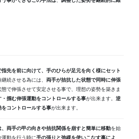
行う事ができるこの手法は
、
調整した姿勢を継続的に維
で指先を前に向けて、手のひらが足元を向く様
にセット
持継続させる為には、
両手が拮抗
した状態で同時に伸張
状態で伸張させて安
定させる事で、理想の姿勢を築きま
す・掴む伸張運動をコントロールする事
が出来ます。
逆
動をコントロールする事
が出来ます。
は、両手の甲の向きや拮抗関係を崩すと簡単に
移動
を始
や運動を行う時に
手の張りと弛緩
を使いこなす事によ