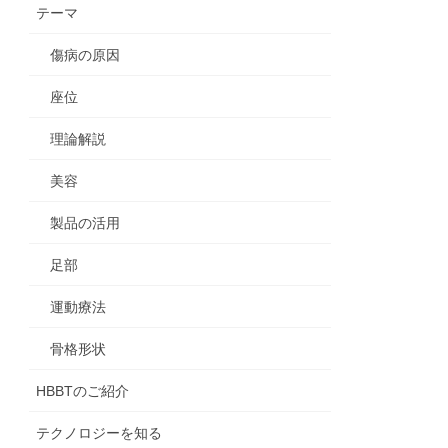
テーマ
傷病の原因
座位
理論解説
美容
製品の活用
足部
運動療法
骨格形状
HBBTのご紹介
テクノロジーを知る