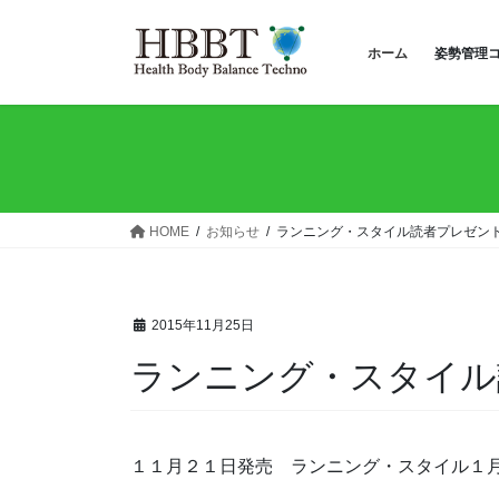
コ
ナ
ン
ビ
ホーム
姿勢管理
テ
ゲ
ン
ー
ツ
シ
へ
ョ
ス
ン
キ
に
ッ
移
HOME
お知らせ
ランニング・スタイル読者プレゼン
プ
動
2015年11月25日
ランニング・スタイル
１１月２１日発売 ランニング・スタイル１