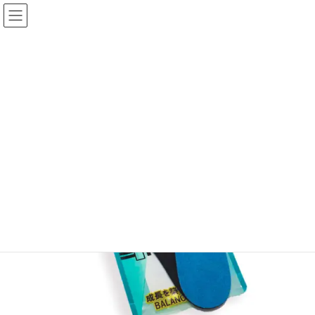
コ
ナ
ン
ビ
テ
ゲ
ン
ー
ツ
シ
へ
ョ
ス
ン
キ
に
ッ
移
プ
動