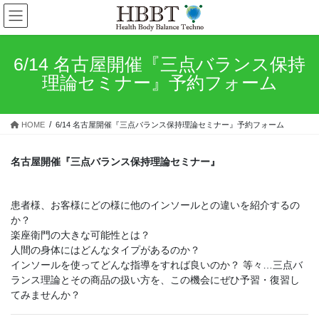
コ
ナ
ン
ビ
テ
ゲ
ン
ー
6/14 名古屋開催『三点バランス保持
ツ
シ
理論セミナー』予約フォーム
へ
ョ
ス
ン
キ
に
HOME
6/14 名古屋開催『三点バランス保持理論セミナー』予約フォーム
ッ
移
プ
動
名古屋開催『三点バランス保持理論セミナー』
患者様、お客様にどの様に他のインソールとの違いを紹介するの
か？
楽座衛門の大きな可能性とは？
人間の身体にはどんなタイプがあるのか？
インソールを使ってどんな指導をすれば良いのか？ 等々…三点バ
ランス理論とその商品の扱い方を、この機会にぜひ予習・復習し
てみませんか？